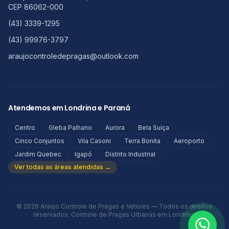
CEP
86062-000
(43) 3339-1295
(43) 99976-3797
araujocontroledepragas@outlook.com
Atendemos em Londrina e Paraná
Centro
Gleba Palhano
Aurora
Bela Suíça
Cinco Conjuntos
Vila Casoni
Terra Bonita
Aeroporto
Jardim Quebec
Igapó
Distrito Industrial
Ver todas as áreas atendidas →
©
2026
Araújo Controle de Pragas e Vetores
— Todos os direitos
reservados. Controle de Pragas Urbanas em Londrina.