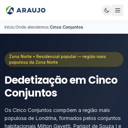
Início
/
Onde atendemos
/
Cinco Conjuntos
Zona Norte
•
Residencial popular — região mais
populosa da Zona Norte
Dedetização em
Cinco
Conjuntos
Os Cinco Conjuntos compõem a região mais
populosa de Londrina, formados pelos conjuntos
habitacionais Milton Gavetti, Parigot de Souza I e