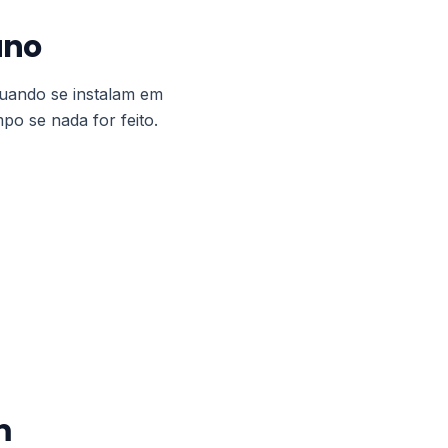
ano
uando se instalam em
po se nada for feito.
m