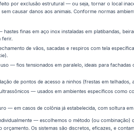
eito por exclusão estrutural — ou seja, tornar o local inac
o, sem causar danos aos animais. Conforme normas ambien
 hastes finas em aço inox instaladas em platibandas, beira
ferir.
echamento de vãos, sacadas e respiros com tela específic
ie).
ouso — fios tensionados em paralelo, ideais para fachadas
dação de pontos de acesso a ninhos (frestas em telhados, 
 ultrassônicos — usados em ambientes específicos como c
ro — em casos de colônia já estabelecida, com soltura em
 individualmente — escolhemos o método (ou combinação) 
ao orçamento. Os sistemas são discretos, eficazes, e conta