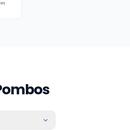
tes
 Pombos