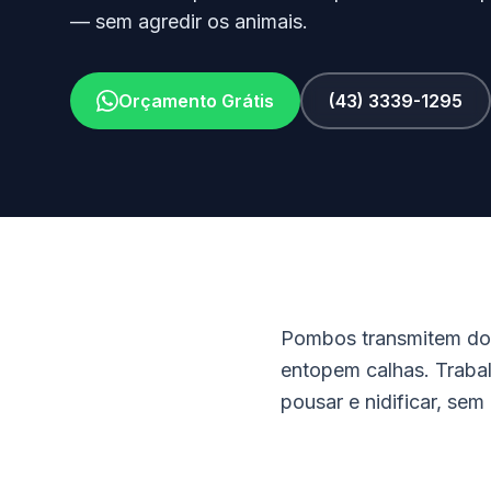
— sem agredir os animais.
Orçamento Grátis
(43) 3339-1295
Pombos transmitem doe
entopem calhas. Traba
pousar e nidificar, sem