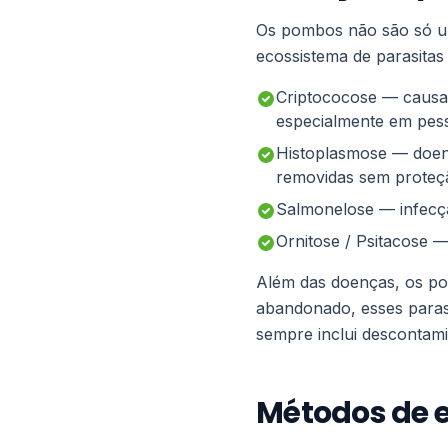
Os pombos não são só um
ecossistema de parasita
Criptococose — causad
especialmente em pes
Histoplasmose — doenç
removidas sem proteç
Salmonelose — infecçã
Ornitose / Psitacose —
Além das doenças, os po
abandonado, esses paras
sempre inclui descontami
Métodos de e