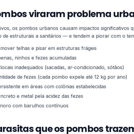
pombos viraram problema urb
vos, os pombos urbanos causam impactos significativos q
 de estruturais a sanitários — e tendem a piorar com o tem
mover telhas e pisar em estruturas frágeis
enas, ninhos e fezes acumuladas
ocais inadequados (sacadas, ar-condicionado, sótãos)
tidade de fezes (cada pombo expele até 12 kg por ano)
sistente em áreas com colônias estabelecidas
ncreto e metal pela acidez das fezes
noro com barulhos contínuos
arasitas que os pombos traze