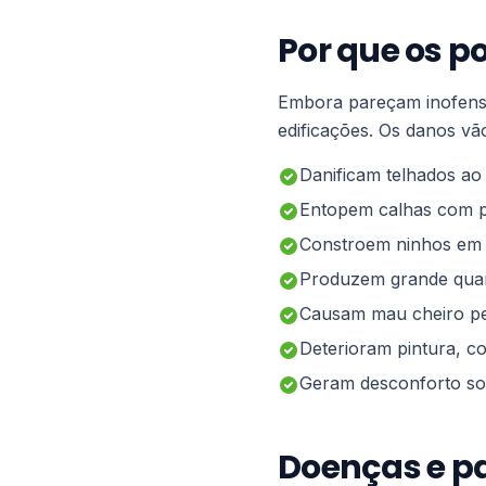
Por que os 
Embora pareçam inofensi
edificações. Os danos vão
Danificam telhados ao 
Entopem calhas com p
Constroem ninhos em l
Produzem grande quan
Causam mau cheiro per
Deterioram pintura, co
Geram desconforto so
Doenças e p