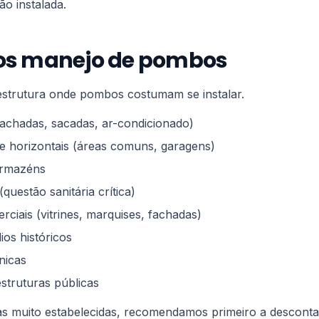
ão instalada.
os manejo de pombos
estrutura onde pombos costumam se instalar.
 (fachadas, sacadas, ar-condicionado)
 e horizontais (áreas comuns, garagens)
 armazéns
(questão sanitária crítica)
ciais (vitrines, marquises, fachadas)
ios históricos
ínicas
estruturas públicas
as muito estabelecidas, recomendamos primeiro a descont