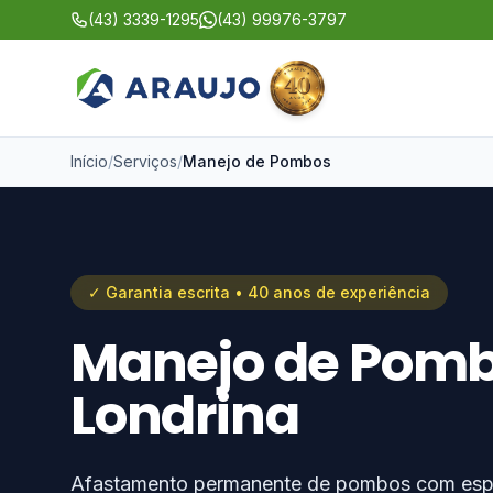
(43) 3339-1295
(43) 99976-3797
Início
/
Serviços
/
Manejo de Pombos
✓ Garantia escrita • 40 anos de experiência
Manejo de Pom
Londrina
Afastamento permanente de pombos com espíc