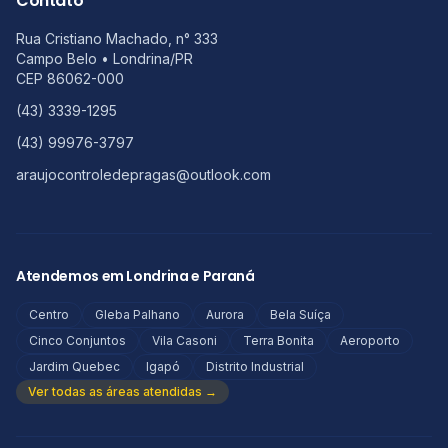
Contato
Rua Cristiano Machado, n° 333
Campo Belo
•
Londrina
/
PR
CEP
86062-000
(43) 3339-1295
(43) 99976-3797
araujocontroledepragas@outlook.com
Atendemos em Londrina e Paraná
Centro
Gleba Palhano
Aurora
Bela Suíça
Cinco Conjuntos
Vila Casoni
Terra Bonita
Aeroporto
Jardim Quebec
Igapó
Distrito Industrial
Ver todas as áreas atendidas →