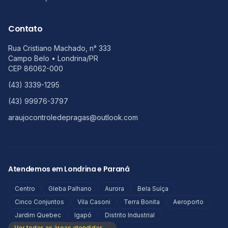
Contato
Rua Cristiano Machado, n° 333
Campo Belo
•
Londrina
/
PR
CEP
86062-000
(43) 3339-1295
(43) 99976-3797
araujocontroledepragas@outlook.com
Atendemos em Londrina e Paraná
Centro
Gleba Palhano
Aurora
Bela Suíça
Cinco Conjuntos
Vila Casoni
Terra Bonita
Aeroporto
Jardim Quebec
Igapó
Distrito Industrial
Ver todas as áreas atendidas →